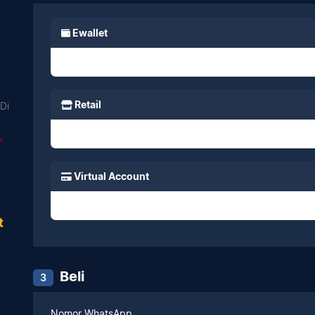
Ewallet
Retail
Di
,
Virtual Account
t
Beli
3
Nomor WhatsApp