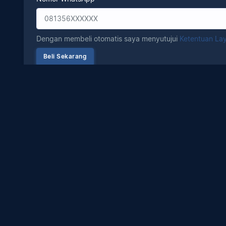
Dengan membeli otomatis saya menyutujui
Ketentuan La
Peta Situs
P
Tentang
ang
Kebijakan Privasi
op,
Pertanyaan Umum
Ketentuan Layanan