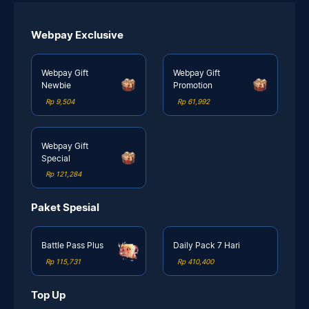
Webpay Exclusive
Webpay Gift
Webpay Gift
Newbie
Promotion
Rp 9,504
Rp 61,992
Webpay Gift
Special
Rp 121,284
Paket Spesial
Battle Pass Plus
Daily Pack 7 Hari
Rp 115,731
Rp 410,400
Top Up