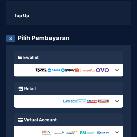
Top Up
Pilih Pembayaran
3
Ewallet
Retail
Virtual Account