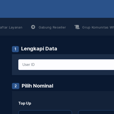
aftar Layanan
Gabung Reseller
Grup Komunitas W
Lengkapi Data
1
Pilih Nominal
2
Top Up