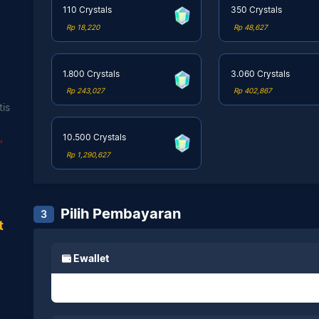
110 Crystals
350 Crystals
Rp 18,220
Rp 48,627
1.800 Crystals
3.060 Crystals
Rp 243,027
Rp 402,867
tis
,
10.500 Crystals
Rp 1,290,627
Pilih Pembayaran
3
t
Ewallet